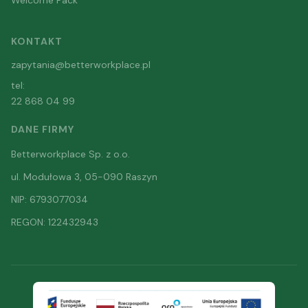
KONTAKT
zapytania@betterworkplace.pl
tel:
22 868 04 99
DANE FIRMY
Betterworkplace Sp. z o.o.
ul. Modułowa 3, 05-090 Raszyn
NIP: 6793077034
REGON: 122432943