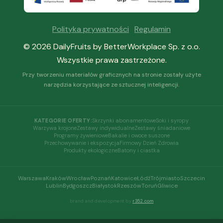
Polityka prywatności
·
Regulamin
© 2026 DailyFruits by BetterWorkplace Sp. z o.o.
Wszystkie prawa zastrzeżone.
Przy tworzeniu materiałów graficznych na stronie zostały użyte
narzędzia korzystające ze sztucznej inteligencji.
Skrzynki abonamentowe
Soki i syropy
KATEGORIE OFERTY:
Warzywa krojone
Zestawy indywidualne
Zestawy śniadaniowe
Programy żywieniowe
Bakalie i owoce suszone
Przechowywanie i ekspozycja
Firmowy Dzień Zdrowia
Produkty ekologiczne
Batony i ciastka
Warszawa
Kraków
Wrocław
Poznań
Katowice
Łódź
Trójmiasto
Szczecin
Lublin
Bydgoszcz
Białystok
Rzeszów
Toruń
Gliwice
brand and development by
r352.com