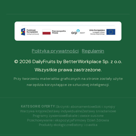
Polityka prywatności
·
Regulamin
© 2026 DailyFruits by BetterWorkplace Sp. z o.o.
Wszystkie prawa zastrzeżone.
Przy tworzeniu materiałów graficznych na stronie zostały użyte
narzędzia korzystające ze sztucznej inteligencji.
Skrzynki abonamentowe
Soki i syropy
KATEGORIE OFERTY:
Warzywa krojone
Zestawy indywidualne
Zestawy śniadaniowe
Programy żywieniowe
Bakalie i owoce suszone
Przechowywanie i ekspozycja
Firmowy Dzień Zdrowia
Produkty ekologiczne
Batony i ciastka