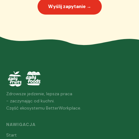
Wyślij zapytanie →
Zdrowsze jedzenie, lepsza praca
- zaczynając od kuchni.
Część ekosystemu BetterWorkplace.
NAWIGACJA
Start