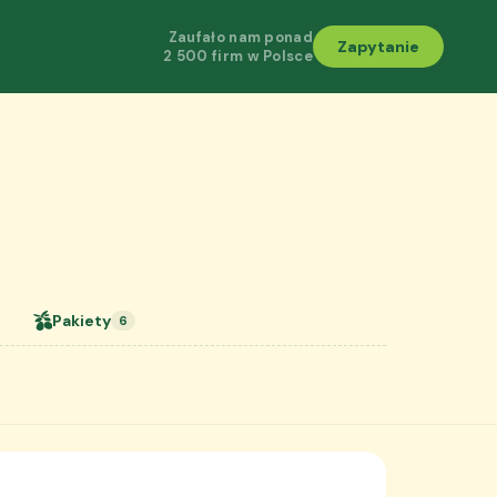
Zaufało nam ponad
Zapytanie
2 500 firm w Polsce
Pakiety
6