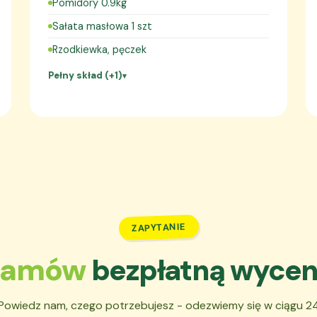
Pomidory 0.9kg
Sałata masłowa 1 szt
Rzodkiewka, pęczek
Pełny skład (+1)
ZAPYTANIE
Zamów
bezpłatną wyce
Powiedz nam, czego potrzebujesz - odezwiemy się w ciągu 2