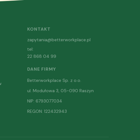
KONTAKT
zapytania@betterworkplace.pl
tel:
22 868 04 99
DANE FIRMY
Betterworkplace Sp. z o.o.
w
ul. Modułowa 3, 05-090 Raszyn
NIP: 6793077034
REGON: 122432943