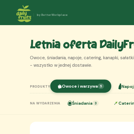
by BetterWorkplace
Letnia oferta DailyF
Owoce, śniadania, napoje, catering, kanapki, sałatki
- wszystko w jednej dostawie.
Owoce i warzywa
Napoj
5
PRODUKTY
Śniadania
Cateri
NA WYDARZENIA
3