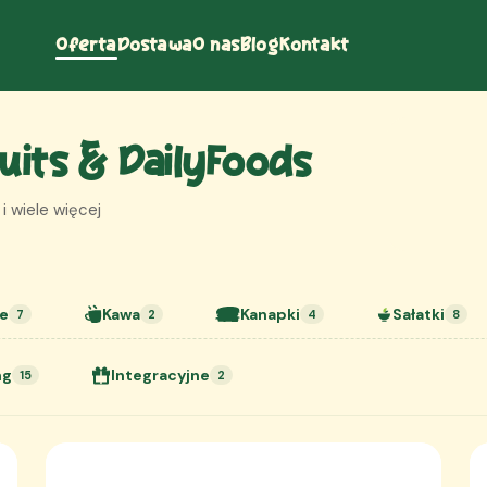
Oferta
Dostawa
O nas
Blog
Kontakt
ruits & DailyFoods
 i wiele więcej
e
Kawa
Kanapki
Sałatki
7
2
4
8
ng
Integracyjne
15
2