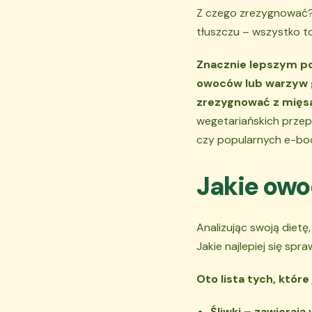
Z czego zrezygnować?
tłuszczu – wszystko t
Znacznie lepszym po
owoców lub warzyw 
zrezygnować z mięsa 
wegetariańskich przep
czy popularnych e-bo
Jakie owo
Analizując swoją diet
Jakie najlepiej się sp
Oto lista tych, które
Śliwki – zawierają