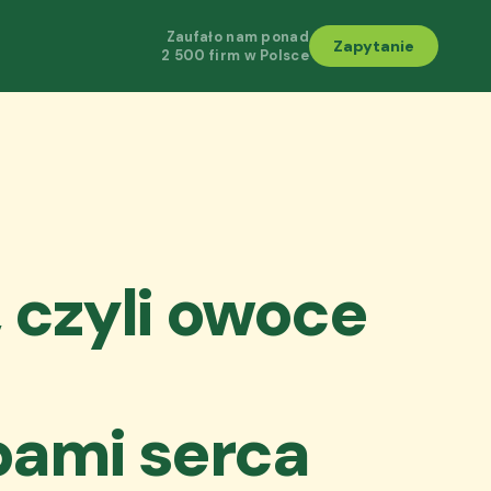
Zaufało nam ponad
Zapytanie
2 500 firm w Polsce
 czyli owoce
bami serca