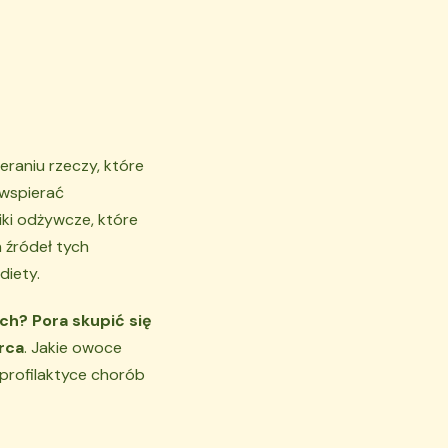
raniu rzeczy, które
 wspierać
iki odżywcze, które
 źródeł tych
diety.
ch? Pora skupić się
rca
. Jakie owoce
profilaktyce chorób