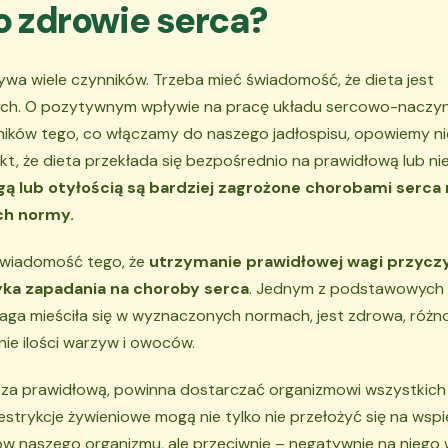
o zdrowie serca?
ywa wiele czynników. Trzeba mieć świadomość, że dieta jest
zych. O pozytywnym wpływie na pracę układu sercowo-naczy
ików tego, co włączamy do naszego jadłospisu, opowiemy nie
kt, że dieta przekłada się bezpośrednio na prawidłową lub n
 lub otyłością są bardziej zagrożone chorobami serca n
ch normy.
świadomość tego, że
utrzymanie prawidłowej wagi przyczy
yka zapadania na choroby serca
. Jednym z podstawowyc
waga mieściła się w wyznaczonych normach, jest zdrowa, różn
ie ilości warzyw i owoców.
 za prawidłową, powinna dostarczać organizmowi wszystkich
strykcje żywieniowe mogą nie tylko nie przełożyć się na wspi
ów naszego organizmu, ale przeciwnie – negatywnie na niego 