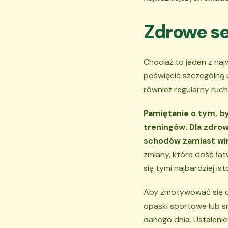
Zdrowe se
Chociaż to jeden z na
poświęcić szczególną 
również regularny ruch
Pamiętanie o tym, by
treningów. Dla zdro
schodów zamiast win
zmiany, które dość ła
się tymi najbardziej is
Aby zmotywować się do
opaski sportowe lub s
danego dnia. Ustaleni