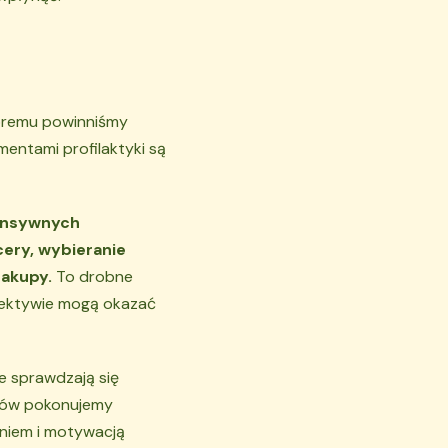
tóremu powinniśmy
entami profilaktyki są
tensywnych
ery, wybieranie
zakupy.
To drobne
spektywie mogą okazać
e sprawdzają się
oków pokonujemy
aniem i motywacją