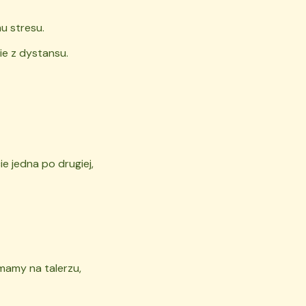
u stresu.
e z dystansu.
e jedna po drugiej,
mamy na talerzu,