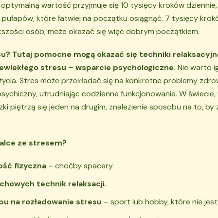
 optymalną wartość przyjmuje się 10 tysięcy kroków dziennie
pułapów, które łatwiej na początku osiągnąć. 7 tysięcy krok
ększości osób, może okazać się więc dobrym początkiem.
su? Tutaj pomocne mogą okazać się techniki relaksacyjne,
ewlekłego stresu – wsparcie psychologiczne.
Nie warto 
ycia. Stres może przekładać się na konkretne problemy zdro
ychiczny, utrudniając codzienne funkcjonowanie. W świecie,
ki piętrzą się jeden na drugim, znalezienie sposobu na to, by 
lce ze stresem?
ość fizyczna
– choćby spacery.
howych technik relaksacji.
bu na rozładowanie stresu
– sport lub hobby, które nie jes