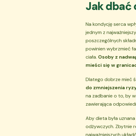
Jak dbać 
Na kondycję serca wpł
jednym z najważniejs
poszczególnych składn
powinien wybrzmieć fa
ciała.
Osoby z nadwagą
mieści się w granica
Dlatego dobrze mieć 
do zmniejszenia ryz
na zadbanie o to, by 
zawierająca odpowiedn
Aby dieta była uznana
odżywczych. Zbytnie re
najważniejszych układ