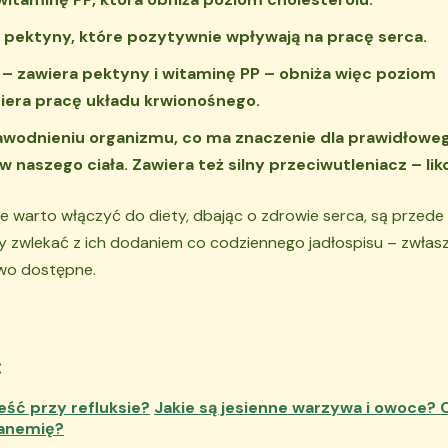
ą pektyny, które pozytywnie wpływają na pracę serca.
– zawiera pektyny i witaminę PP – obniża więc poziom
piera pracę układu krwionośnego.
awodnieniu organizmu, co ma znaczenie dla prawidłoweg
 naszego ciała. Zawiera też silny przeciwutleniacz – lik
e warto włączyć do diety, dbając o zdrowie serca, są przede
y zwlekać z ich dodaniem co codziennego jadłospisu – zwłas
two dostępne.
:
eść przy refluksie?
Jakie są jesienne warzywa i owoce? Cz
 anemię?