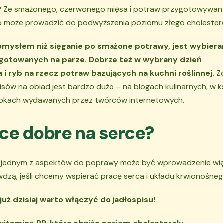
 Ze smażonego, czerwonego mięsa i potraw przygotowywan
o może prowadzić do podwyższenia poziomu złego cholestero
mysłem niż sięganie po smażone potrawy, jest wybiera
gotowanych na parze. Dobrze też w wybrany dzień
i ryb na rzecz potraw bazujących na kuchni roślinnej.
Z
isów na obiad jest bardzo dużo – na blogach kulinarnych, w k
okach wydawanych przez twórców internetowych.
ce dobre na serce?
ę, jednym z aspektów do poprawy może być wprowadzenie wię
rawdzą, jeśli chcemy wspierać pracę serca i układu krwionośne
 już dzisiaj warto włączyć do jadłospisu!
 witaminę PP, która obniża poziom cholesterolu.