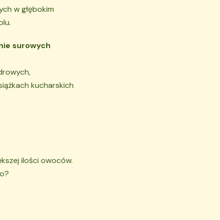
ych w głębokim
lu.
nie surowych
drowych,
siążkach kucharskich
kszej ilości owoców.
go?