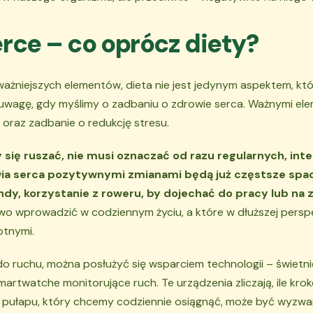
rce – co oprócz diety?
jważniejszych elementów, dieta nie jest jedynym aspektem, k
uwagę, gdy myślimy o zadbaniu o zdrowie serca. Ważnymi elem
 oraz zadbanie o redukcję stresu.
 się ruszać, nie musi oznaczać od razu regularnych, in
wia serca pozytywnymi zmianami będą już częstsze spac
dy, korzystanie z roweru, by dojechać do pracy lub na 
two wprowadzić w codziennym życiu, a które w dłuższej per
totnymi.
 ruchu, można posłużyć się wsparciem technologii – świetni
martwatche monitorujące ruch. Te urządzenia zliczają, ile kr
e pułapu, który chcemy codziennie osiągnąć, może być wyzw