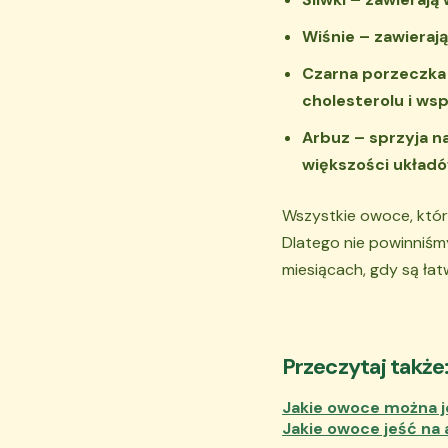
Wiśnie – zawieraj
Czarna porzeczka 
cholesterolu i ws
Arbuz – sprzyja n
większości układów
Wszystkie owoce, któr
Dlatego nie powinniśm
miesiącach, gdy są ła
Przeczytaj także
Jakie owoce można j
Jakie owoce jeść na