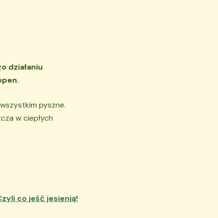
o działaniu
open.
 wszystkim pyszne.
zcza w ciepłych
yli co jeść jesienią!