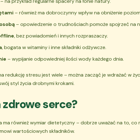
– na przykład regularne spacery na łonie natury.
zętami
– również ma dobroczynny wpływ na obniżenie poziom
 osobą
– opowiedzenie o trudnościach pomoże spojrzeć na ni
ffline
, bez powiadomień i innych rozpraszaczy.
a
, bogata w witaminy i inne składniki odżywcze.
nie
– wypijanie odpowiedniej ilości wody każdego dnia.
 redukcję stresu jest wiele – można zacząć je wdrażać w życi
wój styl życia drobnymi krokami.
a zdrowe serce?
a ma również wymiar dietetyczny – dobrze uważać na to, co 
zmowi wartościowych składników.