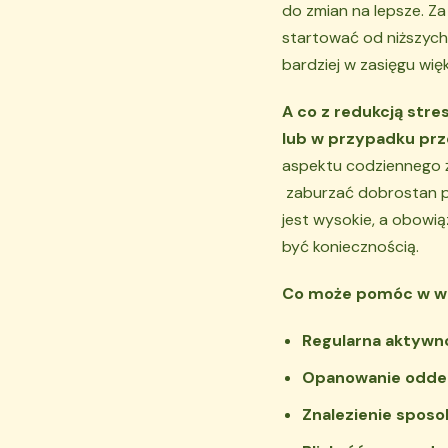
do zmian na lepsze. Za
startować od niższych 
bardziej w zasięgu wi
A co z redukcją stre
lub w przypadku prz
aspektu codziennego ż
zaburzać dobrostan ps
jest wysokie, a obowiąz
być koniecznością.
Co może pomóc w wa
Regularna aktywn
Opanowanie oddec
Znalezienie sposo