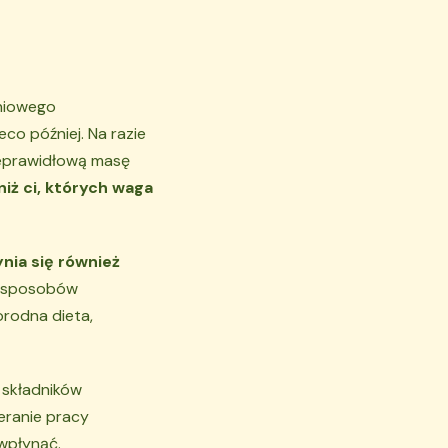
niowego
co później. Na razie
ieprawidłową masę
iż ci, których waga
nia się również
h sposobów
orodna dieta,
 składników
eranie pracy
wpłynąć.