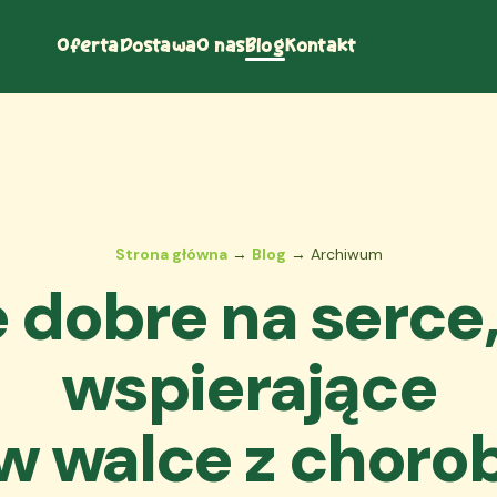
Oferta
Dostawa
O nas
Blog
Kontakt
Strona główna
→
Blog
→ Archiwum
 dobre na serce,
wspierające
w walce z choro