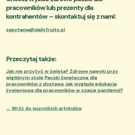
pracowników lub prezenty dla
kontrahentów – skontaktuj się z nami:
zapytania@dailyfruits.pl
Przeczytaj także:
Jak nie przytyć w święta? Zdrowe nawyki przy
wigilijnym stole
Paczki świąteczne dla
pracowników z dostawą
Jak wygląda edukacja
żywieniowa dla pracowników w czasie pandemii?
← Wróć do wszystkich artykułów